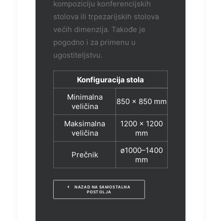
kompoziciju konferencijskih
stolova ili trpezarijskih stolova
većih dimenzija. Takođe je
pogodno i za primenu u
ugostiteljstvu.
Konfiguracija stola
Minimalna
850 x 850 mm
veličina
Maksimalna
1200 x 1200
veličina
mm
ø1000–1400
Prečnik
mm
NAZAD NA SAMOSTALNA 
POSTOLJA