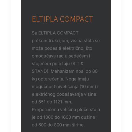
ELTIPLA COMPACT
Sa ELTIPLA COMPACT
potkonstrukcijom, visina stola se
može podesiti električno, što
omogućava rad u sedećem i
stojećem položaju (SIT &
STAND). Mehanizam nosi do 80
kg opterećenja. Noge imaju
mogućnost nivelisanja (10 mm) i
električnog podešavanja visine
od 651 do 1121 mm.
Preporučena veličina ploče stola
je od 1000 do 1600 mm dužine i
od 600 do 800 mm širine.