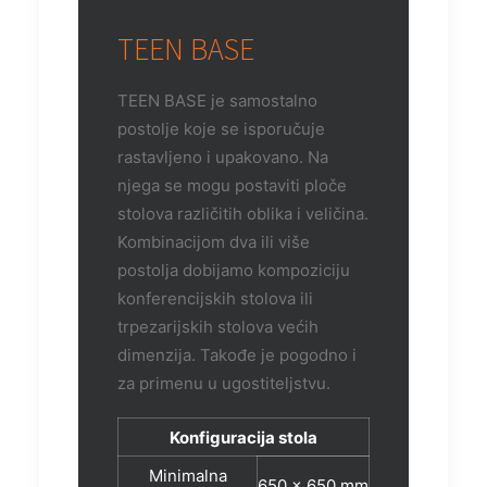
TEEN BASE
TEEN BASE je samostalno
postolje koje se isporučuje
rastavljeno i upakovano. Na
njega se mogu postaviti ploče
stolova različitih oblika i veličina.
Kombinacijom dva ili više
postolja dobijamo kompoziciju
konferencijskih stolova ili
trpezarijskih stolova većih
dimenzija. Takođe je pogodno i
za primenu u ugostiteljstvu.
Konfiguracija stola
Minimalna
650 x 650 mm