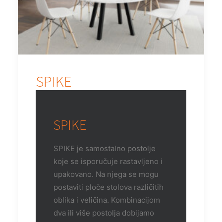
SPIKE
SPIKE
SPIKE je samostalno postolje
koje se isporučuje rastavljeno i
upakovano. Na njega se mogu
postaviti ploče stolova različitih
oblika i veličina. Kombinacijom
dva ili više postolja dobijamo