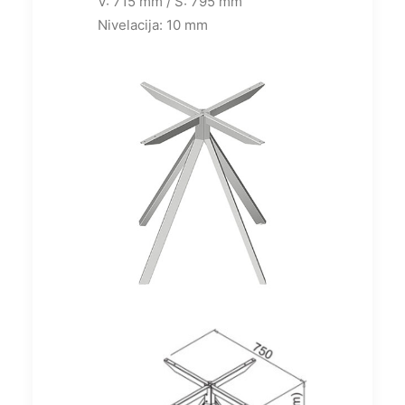
V: 715 mm / Š: 795 mm
Nivelacija: 10 mm