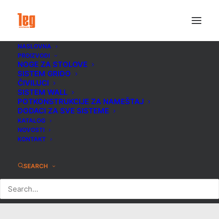
NASLOVNA
PROIZVODI
NOGE ZA STOLOVE
SISTEM GRIDO
ČIVILUCI
SISTEM WALL
POTKONSTRUKCIJE ZA NAMEŠTAJ
DODACI ZA SVE SISTEME
KATALOG
NOVOSTI
KONTAKT
Dečija soba
SEARCH