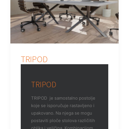
TRIPOD
TRIPOD
TRIPOD je samostalno postolje
koje se isporučuje rastavljeno i
upakovano. Na njega se mogu
postaviti ploče stolova različitih
oblika i veličina. Kombinacijom