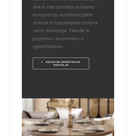
dva ili više postolja dobijamo
kompoziciju konferencijskih
stolova ili trpezarijskih stolova
većih dimenzija. Takođe je
pogodno i za primenu u
ugostiteljstvu.
NAZAD NA SAMOSTALNA 
POSTOLJA