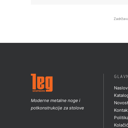
Zadržava
GLAV
Naslov
Katalo
Moderne metalne noge i
Novost
potkonstrukcije za stolove
Kontakt
Politik
Kolačić