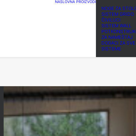
NASLOVNA
PROIZVODI
NOGE ZA STOL
SISTEM GRIDO
ČIVILUCI
SISTEM WALL
POTKONSTRUK
ZA NAMEŠTAJ
DODACI ZA SVE
SISTEME