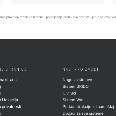
mo pravo na tehničke izmene i poboljšanja proizvoda predstavljenih na ovoj veb 
NE STRANICE
NAŠI PROIZVODI
na strana
Noge za stolove
g
Sistem GRIDO
i
Čiviluci
 i lokacija
Sistem WALL
a privatnosti
Potkonstrukcije za nameštaj
i
Dodaci za sve sisteme