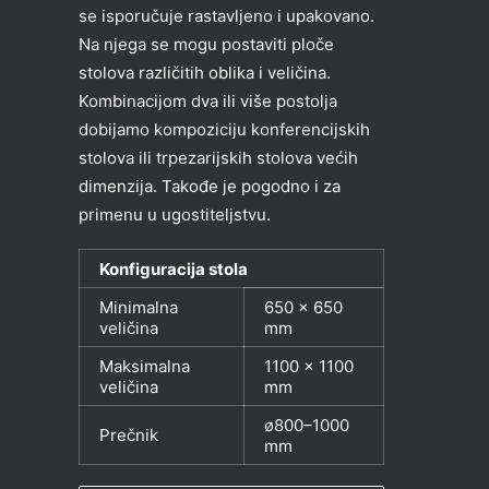
se isporučuje rastavljeno i upakovano.
Na njega se mogu postaviti ploče
stolova različitih oblika i veličina.
Kombinacijom dva ili više postolja
dobijamo kompoziciju konferencijskih
stolova ili trpezarijskih stolova većih
dimenzija. Takođe je pogodno i za
primenu u ugostiteljstvu.
Konfiguracija stola
Minimalna
650 x 650
veličina
mm
Maksimalna
1100 x 1100
veličina
mm
ø800–1000
Prečnik
mm