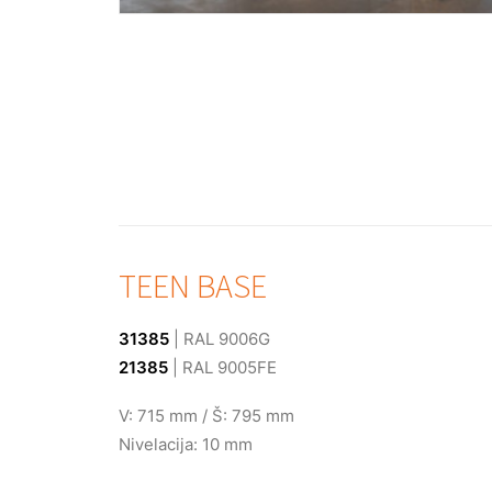
TEEN BASE
31385
| RAL 9006G
21385
| RAL 9005FE
V: 715 mm / Š: 795 mm
Nivelacija: 10 mm