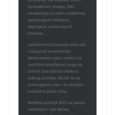
kompaktnom dizajnu, BXS
obezbeđuje izuzetnu stabilnost,
sprečavajući neželjeno
naginjanje, pomeranje ili
klimanje.
Jedinstvenost postolja stola leži
u njegovoj svestranosti.
Montiranjem rupa u centru na
različitim položajima, mogu se
stvoriti dva različita oblika iz
jednog postolja. Koristi se za
pravougaone, kao i za okrugle i
kvadratne ploče stola.
Metalno postolje BXS se pakuje
rastavljeno radi lakšeg