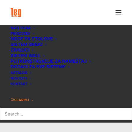
NASLOVNA
PROIZVODI
NOGE ZA STOLOVE
SISTEM GRIDO
ČIVILUCI
SISTEM WALL
POTKONSTRUKCIJE ZA NAMEŠTAJ
DODACI ZA SVE SISTEME
KATALOG
NOVOSTI
KONTAKT
Pravougaona cev
SEARCH