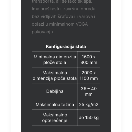
transporta, ali se lako sklapa.
Ima praškastu završnu obradu
bez vidljivih šrafova ili varova i
dolazi u minimalnom VOGA
pakovanju.
Konfiguracija stola
Minimalna dimenzija
1600 x
ploče stola
800 mm
Maksimalna
2000 x
dimenzija ploče stola
1100 mm
36 – 40
Debljina
mm
Maksimalna težina
25 kg/m2
Maksimalno
do 150 kg
opterećenje