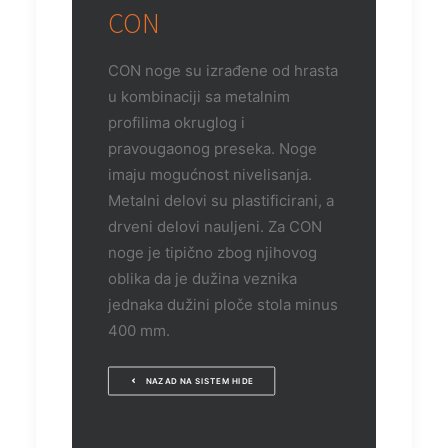
CON
CON noge su izrađene od hrasta
u kombinaciji sa metalnim
profilima okruglog i
pravougaonog preseka. Noge
imaju mogućnost nivelisanja.
Metalni delovi su plastificirani, a
drveni delovi nauljeni. Za CON
noge je tipično zbog njihovog
oblika da je dužina veznika
jednaka dužini ploče stola minus
400 mm.
NAZAD NA SISTEM HIDE