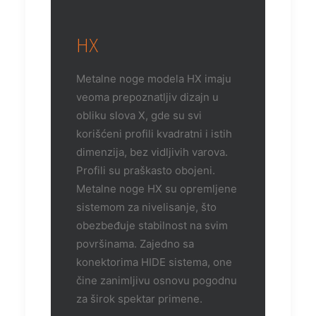
HX
Metalne noge modela HX imaju
veoma prepoznatljiv dizajn u
obliku slova X, gde su svi
korišćeni profili kvadratni i istih
dimenzija, bez vidljivih varova.
Profili su praškasto obojeni.
Metalne noge HX su opremljene
sistemom za nivelisanje, što
obezbeđuje stabilnost na svim
površinama. Zajedno sa
konektorima HIDE sistema, one
čine zanimljivu osnovu pogodnu
za širok spektar primene.