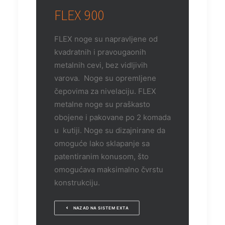
FLEX 900
FLEX noge su napravljene od
kvadratnih i pravougaonih
metalnih cevi, bez vidljivih
varova. Noge su opremljene
čepovima za nivelaciju. FLEX
metalne noge su praškasto
obojene i pakovane po 2 komada
u kutiji. Noge su dizajnirane da
omoguće lako sklapanje sa
patentiranim konusom, što
omogućava maksimalno čvrstu
konstrukciju.
NAZAD NA SISTEM EXTA