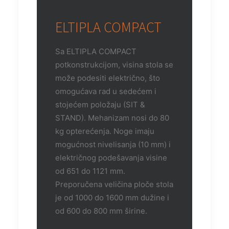
ELTIPLA COMPACT
Sa ELTIPLA COMPACT
potkonstrukcijom, visina stola se
može podesiti električno, što
omogućava rad u sedećem i
stojećem položaju (SIT &
STAND). Mehanizam nosi do 80
kg opterećenja. Noge imaju
mogućnost nivelisanja (10 mm) i
električnog podešavanja visine
od 651 do 1121 mm.
Preporučena veličina ploče stola
je od 1000 do 1600 mm dužine i
od 600 do 800 mm širine.