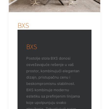
BXS
BXS
Postolje stola BXS donosi
osvežavajuće rešenje u vaš
prostor, kombinujući elegantan
dizajn, pristupačnu cenu i
beskompromisnu ​​stabilnost.
BXS kombinuje modernu
estetiku sa prefinjenim linijama
koje upotpunjuju svako
okruženje. Zahvaljujući svom