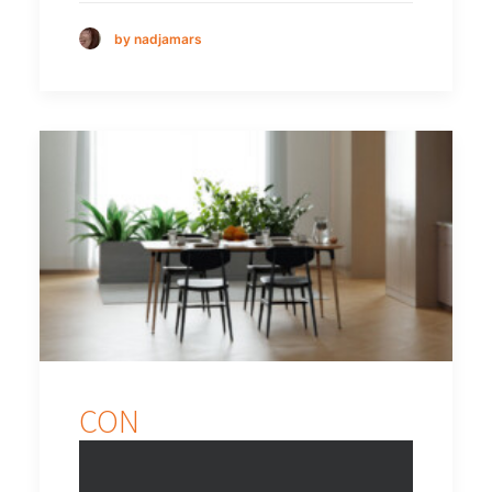
by nadjamars
CON