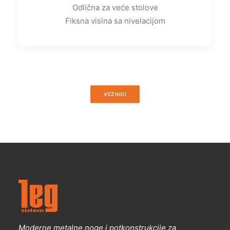
Odlična za veće stolove
Fiksna visina sa nivelacijom
VEZNICI
Moderne metalne noge i potkonstrukcije za