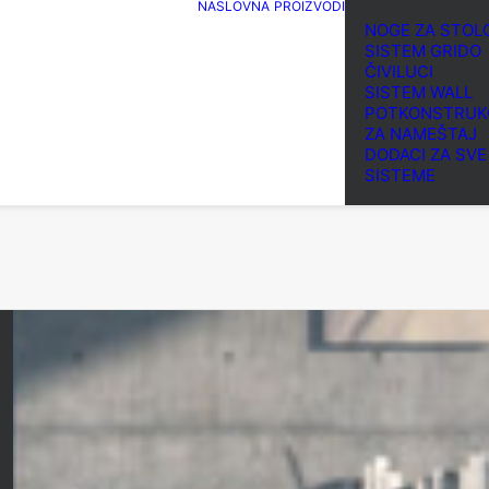
NASLOVNA
PROIZVODI
NOGE ZA STOL
SISTEM GRIDO
ČIVILUCI
SISTEM WALL
POTKONSTRUK
ZA NAMEŠTAJ
DODACI ZA SVE
SISTEME