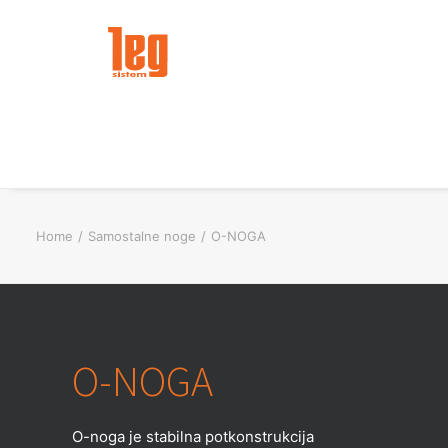
Home
Samostalne noge
O-NOGA
O-NOGA
O-noga je stabilna potkonstrukcija