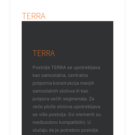
TERRA
TERRA
Postolje TERRA se upotrebljava
kao samostalna, centralna
potporna konstrukcija manjih
samostalnih stolova ili kao
potpora većih segmenata. Za
veće ploče stolova upotrebljava
se više postolja. Svi elementi su
međusobno kompatibilni. U
slučaju da je potrebno postolje