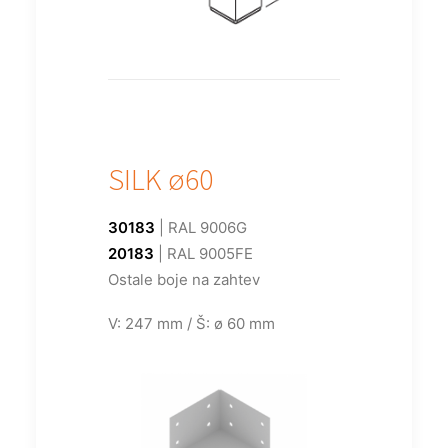
SILK ø60
30183
| RAL 9006G
20183
| RAL 9005FE
Ostale boje na zahtev
V: 247 mm / Š: ø 60 mm