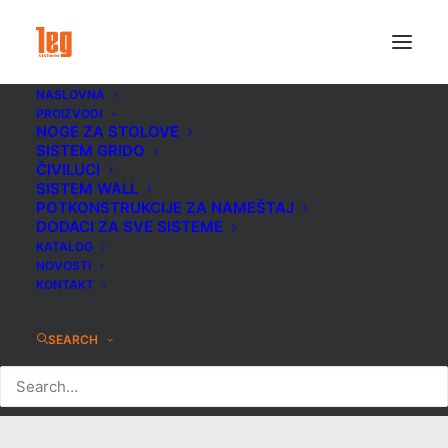
NASLOVNA
PROIZVODI
NOGE ZA STOLOVE
SISTEM GRIDO
ČIVILUCI
SISTEM WALL
POTKONSTRUKCIJE ZA NAMEŠTAJ
DODACI ZA SVE SISTEME
KATALOG
NOVOSTI
KONTAKT
Spavaća soba
SEARCH