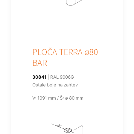
PLOČA TERRA ø80
BAR
30841
| RAL 9006G
Ostale boje na zahtev
V: 1091 mm / Š: ø 80 mm