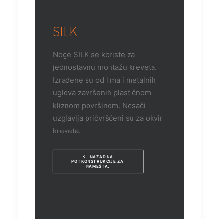
SILK
Noge SILK se koriste za
jednostavnu montažu kreveta.
Izrađene su od lima i metalnih
uglova završenih plastičnom
kliznom površinom. Nosači
uzglavlja pričvršćeni su za okvir
kreveta.
NAZAD NA 
POTKONSTRUKCIJE ZA 
NAMEŠTAJ