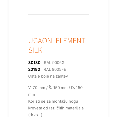
UGAONI ELEMENT
SILK
30180
| RAL 9006G
20180
| RAL 9005FE
Ostale boje na zahtev
V: 70 mm / Š: 150 mm / D: 150
mm
Koristi se za montažu nogu
kreveta od različitih materijala
(drvo…)