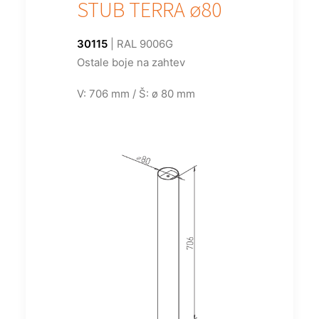
STUB TERRA ø80
30115
| RAL 9006G
Ostale boje na zahtev
V: 706 mm / Š: ø 80 mm