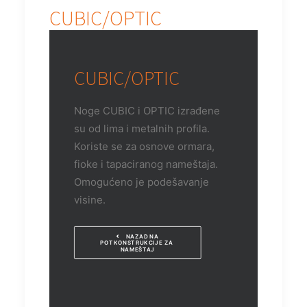
CUBIC/OPTIC
CUBIC/OPTIC
Noge CUBIC i OPTIC izrađene
su od lima i metalnih profila.
Koriste se za osnove ormara,
fioke i tapaciranog nameštaja.
Omogućeno je podešavanje
visine.
NAZAD NA 
POTKONSTRUKCIJE ZA 
NAMEŠTAJ