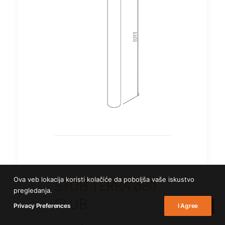
Ova veb lokacija koristi kolačiće da poboljša vaše iskustvo
STUB TERRA ø80
pregledanja.
CLUB
Privacy Preferences
I Agree