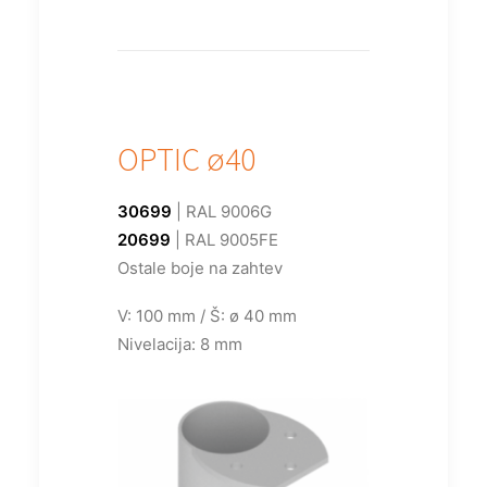
OPTIC ø40
30699
| RAL 9006G
20699
| RAL 9005FE
Ostale boje na zahtev
V: 100 mm / Š: ø 40 mm
Nivelacija: 8 mm