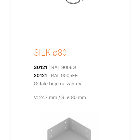
SILK ø80
30121
| RAL 9006G
20121
| RAL 9005FE
Ostale boje na zahtev
V: 247 mm / Š: ø 80 mm