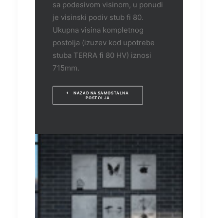
sa podesivom visinom, u ponudi
je visinski podiv stub fi 80.
Ukupna visina kompletnog
postolja (izuzev kod upotrebe
stuba TERRA fi 80 HV) iznosi
715mm.
NAZAD NA SAMOSTALNA 
POSTOLJA