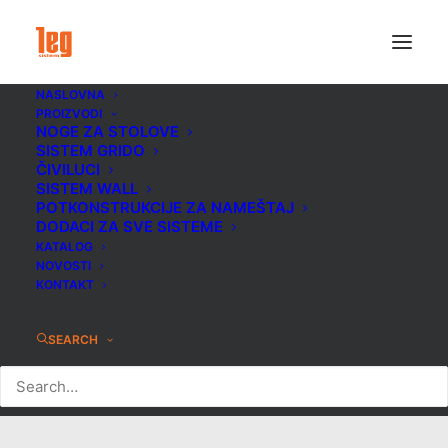
NASLOVNA
PROIZVODI
NOGE ZA STOLOVE
SISTEM GRIDO
ČIVILUCI
SISTEM WALL
POTKONSTRUKCIJE ZA NAMEŠTAJ
DODACI ZA SVE SISTEME
KATALOG
NOVOSTI
KONTAKT
Kombinacija sa drvetom
SEARCH