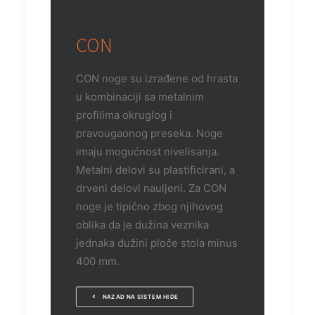
CON
CON noge su izrađene od hrasta
u kombinaciji sa metalnim
profilima okruglog i
pravougaonog preseka. Noge
imaju mogućnost nivelisanja.
Metalni delovi su plastificirani, a
drveni delovi nauljeni. Za CON
noge je tipično zbog njihovog
oblika da je dužina veznika
jednaka dužini ploče stola minus
400 mm.
NAZAD NA SISTEM HIDE