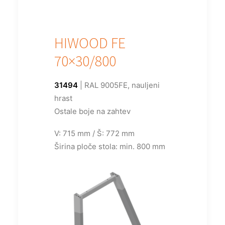
HIWOOD FE
70×30/800
31494
| RAL 9005FE, nauljeni
hrast
Ostale boje na zahtev
V: 715 mm / Š: 772 mm
Širina ploče stola: min. 800 mm