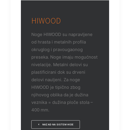
HIWOOD
Noge HIWOOD su napravljene
od hrasta i metalnih profila
okruglog i pravougaonog
preseka. Noge imaju mogućnost
nivelacije. Metalni delovi su
plastificirani dok su drveni
delovi nauljeni.
Za noge
HIWOOD je tipično zbog
njihovog oblika da je dužina
veznika = dužina ploče stola –
400 mm.
NAZAD NA SISTEM HIDE